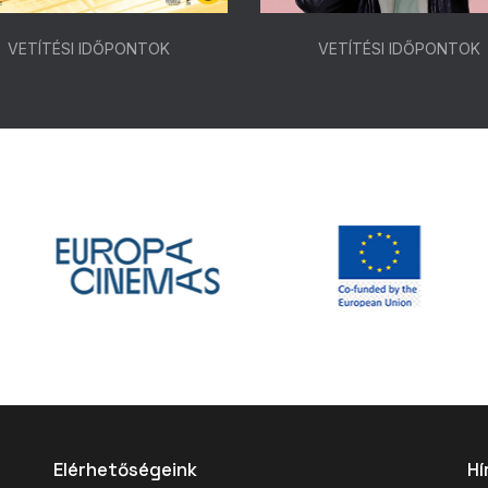
VETÍTÉSI IDŐPONTOK
VETÍTÉSI IDŐPONTOK
Elérhetőségeink
Hí