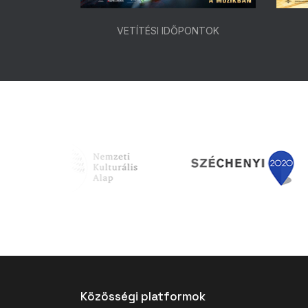
ONTOK
VETÍTÉSI IDŐPONTOK
Közösségi platformok