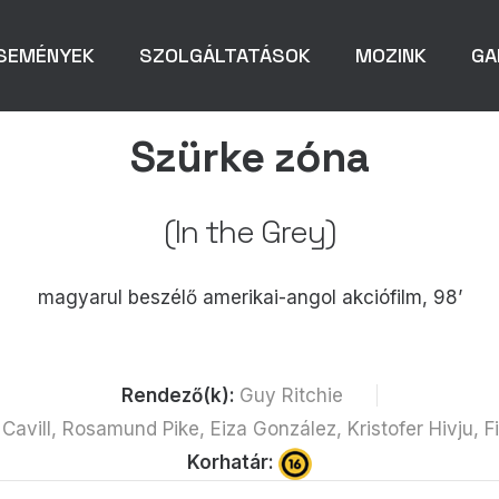
SEMÉNYEK
SZOLGÁLTATÁSOK
MOZINK
GA
Szürke zóna
(In the Grey)
magyarul beszélő amerikai-angol akciófilm, 98’
Rendező(k):
Guy Ritchie
Cavill, Rosamund Pike, Eiza González, Kristofer Hivju, 
Korhatár: