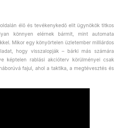
oldalán élő és tevékenykedő elit ügynökök titkos
olyan könnyen elérnek bármit, mint automata
kel. Mikor egy könyörtelen üzletember milliárdos
ladat, hogy visszalopják – bárki más számára
ve képtelen rablási akcióterv körülményei csak
háborúvá fajul, ahol a taktika, a megtévesztés és