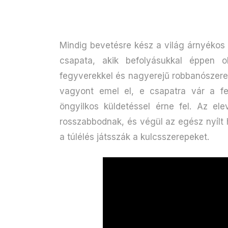
Mindig bevetésre kész a világ árnyékos 
csapata, akik befolyásukkal éppen 
fegyverekkel és nagyerejű robbanószerek
vagyont emel el, e csapatra vár a fe
öngyilkos küldetéssel érne fel. Az ele
rosszabbodnak, és végül az egész nyílt 
a túlélés játsszák a kulcsszerepeket.