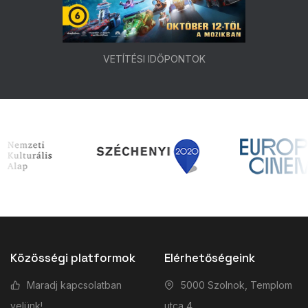
VETÍTÉSI IDŐPONTOK
Közösségi platformok
Elérhetőségeink
Maradj kapcsolatban
5000 Szolnok, Templom
velünk!
utca 4.