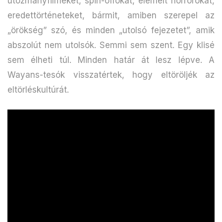
utózmányfilmeket, spin-offokat, elemelt horrorokat,
eredettörténeteket, bármit, amiben szerepel az
„örökség” szó, és minden „utolsó fejezetet”, amik
abszolút nem utolsók. Semmi sem szent. Egy klisé
sem élheti túl. Minden határ át lesz lépve. A
Wayans-tesók visszatértek, hogy eltöröljék az
eltörléskultúrát.