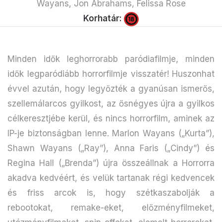
Wayans, Jon Abrahams, Felissa Rose
Korhatár:
Minden idők leghorrorabb paródiafilmje, minden
idők legparódiább horrorfilmje visszatér! Huszonhat
évvel azután, hogy legyőzték a gyanúsan ismerős,
szellemálarcos gyilkost, az ősnégyes újra a gyilkos
célkeresztjébe kerül, és nincs horrorfilm, aminek az
IP-je biztonságban lenne. Marlon Wayans („Kurta”),
Shawn Wayans („Ray”), Anna Faris („Cindy”) és
Regina Hall („Brenda”) újra összeállnak a Horrorra
akadva kedvéért, és velük tartanak régi kedvencek
és friss arcok is, hogy szétkaszabolják a
rebootokat, remake-eket, előzményfilmeket,