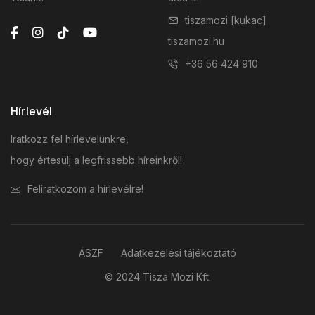
tiszamozi [kukac]
tiszamozi.hu
+36 56 424 910
Hírlevél
Iratkozz fel hírlevelünkre,
hogy értesülj a legfrissebb híreinkről!
Feliratkozom a hírlevélre!
ÁSZF
Adatkezelési tájékoztató
© 2024 Tisza Mozi Kft.