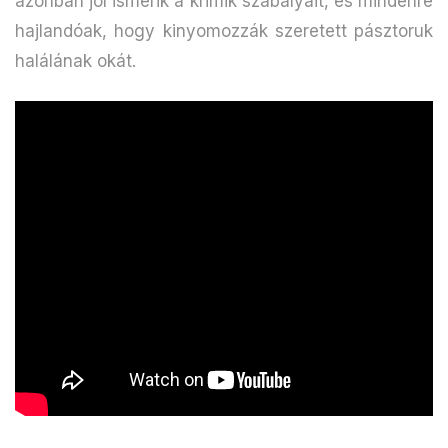
azonban jól ismerik a krimik szabályait, és mindenre
hajlandóak, hogy kinyomozzák szeretett pásztoruk
halálának okát.