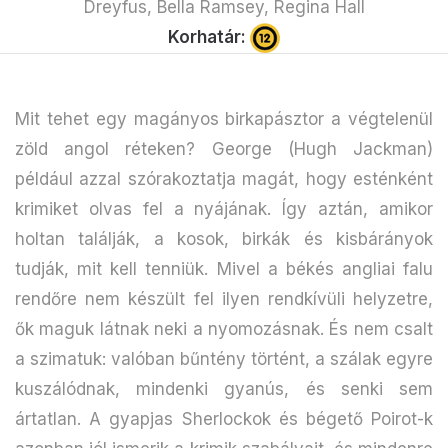
Dreyfus, Bella Ramsey, Regina Hall
Korhatár:
Mit tehet egy magányos birkapásztor a végtelenül
zöld angol réteken? George (Hugh Jackman)
például azzal szórakoztatja magát, hogy esténként
krimiket olvas fel a nyájának. Így aztán, amikor
holtan találják, a kosok, birkák és kisbárányok
tudják, mit kell tenniük. Mivel a békés angliai falu
rendőre nem készült fel ilyen rendkívüli helyzetre,
ők maguk látnak neki a nyomozásnak. És nem csalt
a szimatuk: valóban bűntény történt, a szálak egyre
kuszálódnak, mindenki gyanús, és senki sem
ártatlan. A gyapjas Sherlockok és bégető Poirot-k