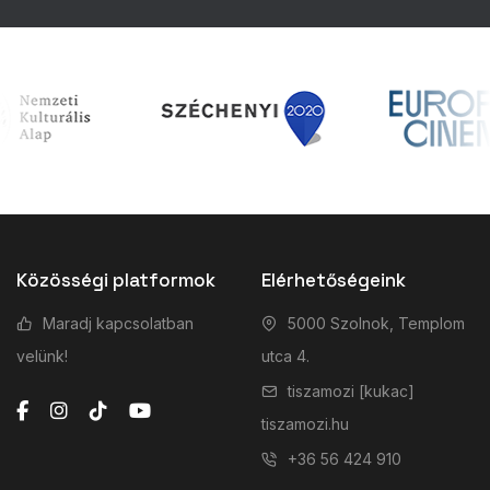
Közösségi platformok
Elérhetőségeink
Maradj kapcsolatban
5000 Szolnok, Templom
velünk!
utca 4.
tiszamozi [kukac]
tiszamozi.hu
+36 56 424 910