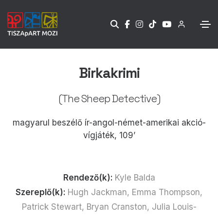
Birkakrimi
(The Sheep Detective)
magyarul beszélő ír-angol-német-amerikai akció-
vígjáték, 109’
Rendező(k):
Kyle Balda
Szereplő(k):
Hugh Jackman, Emma Thompson,
Patrick Stewart, Bryan Cranston, Julia Louis-