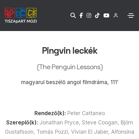
Pingvin leckék
(The Penguin Lessons)
magyarul beszélő angol filmdráma, 111’
Rendező(k):
Peter Cattaneo
Szereplő(k):
Jonathan Pryce, Steve Coogan, Björn
Gustafsson, Tomás Pozzi, Vivian El Jaber, Alfonsina