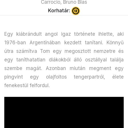
Carrocio, Bruno Blas
Korhatár:
Egy kiábrándult angol igaz története ihlette, aki
1976-ban Argentínában kezdett tanítani. Könnyű
útra számítva Tom egy megosztott nemzetre és
egy taníthatatlan diákokból álló osztállyal találja
szembe magát. Azonban miután megment egy
pingvint egy olajfoltos tengerpartról, élete
fenekestül felfordul.