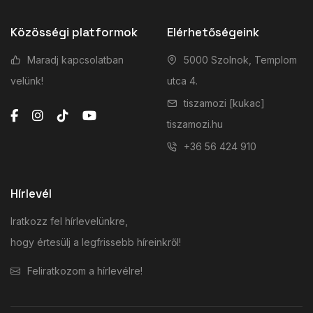
Közösségi platformok
Elérhetőségeink
Maradj kapcsolatban
5000 Szolnok, Templom
velünk!
utca 4.
tiszamozi [kukac]
tiszamozi.hu
+36 56 424 910
Hírlevél
Iratkozz fel hírlevelünkre,
hogy értesülj a legfrissebb híreinkről!
Feliratkozom a hírlevélre!