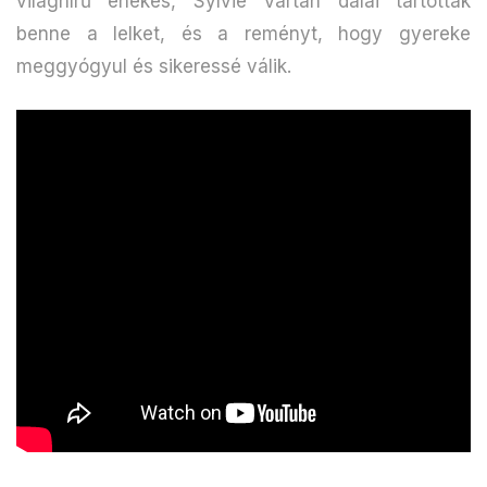
világhírű énekes, Sylvie Vartan dalai tartották
benne a lelket, és a reményt, hogy gyereke
meggyógyul és sikeressé válik.