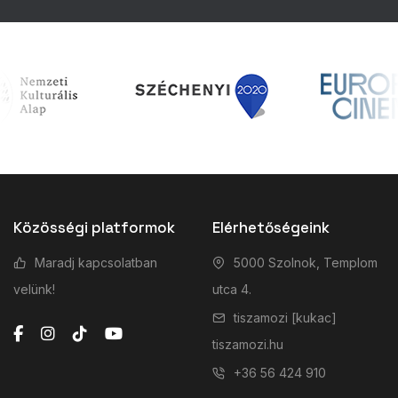
Közösségi platformok
Elérhetőségeink
Maradj kapcsolatban
5000 Szolnok, Templom
velünk!
utca 4.
tiszamozi [kukac]
tiszamozi.hu
+36 56 424 910