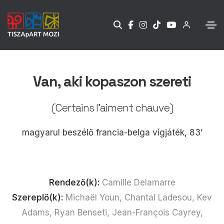
Van, aki kopaszon szereti
(Certains l'aiment chauve)
magyarul beszélő francia-belga vígjáték, 83’
Rendező(k):
Camille Delamarre
Szereplő(k):
Michaël Youn, Chantal Ladesou, Kev
Adams, Ryan Benseti, Jean-François Cayrey,