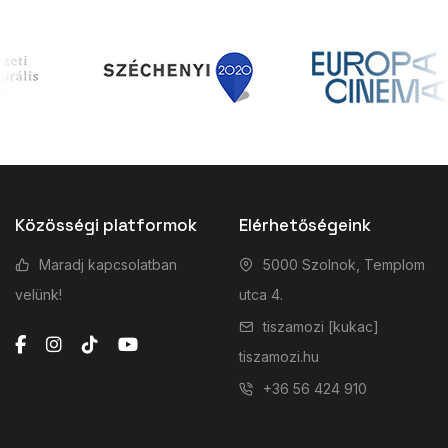
Közösségi platformok
Elérhetőségeink
Maradj kapcsolatban
5000 Szolnok, Templom
velünk!
utca 4.
tiszamozi [kukac]
tiszamozi.hu
+36 56 424 910