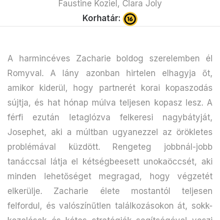
Faustine Koziel, Clara Joly
Korhatár:
A harmincéves Zacharie boldog szerelemben él
Romyval. A lány azonban hirtelen elhagyja őt,
amikor kiderül, hogy partnerét korai kopaszodás
sújtja, és hat hónap múlva teljesen kopasz lesz. A
férfi ezután letaglózva felkeresi nagybátyját,
Josephet, aki a múltban ugyanezzel az örökletes
problémával küzdött. Rengeteg jobbnál-jobb
tanáccsal látja el kétségbeesett unokaöccsét, aki
minden lehetőséget megragad, hogy végzetét
elkerülje. Zacharie élete mostantól teljesen
felfordul, és valószínűtlen találkozásokon át, sokk-