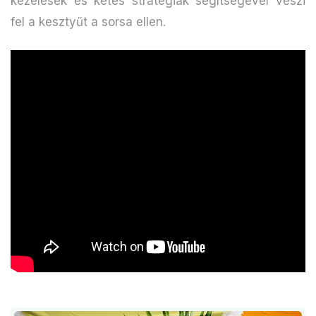
kezelések és kétes stratégiák segítségével veszi
fel a kesztyűt a sorsa ellen.