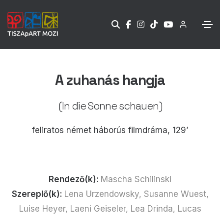
A zuhanás hangja
(In die Sonne schauen)
feliratos német háborús filmdráma, 129’
Rendező(k):
Mascha Schilinski
Szereplő(k):
Lena Urzendowsky, Susanne Wuest,
Luise Heyer, Laeni Geiseler, Lea Drinda, Lucas