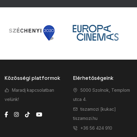
Közösségi platformok
Elérhetőségeink
Maradj kapcsolatban
5000 Szolnok, Templom
velünk!
utca 4.
tiszamozi [kukac]
tiszamozi.hu
+36 56 424 910