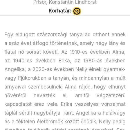
Prisor, Konstantin Lindhorst
Korhatár:
Egy eldugott szászországi tanya ad otthont ennek
a száz évet átfogó történetnek, amely négy lány és
fiatal nő sorsát követi. Az 1910-es években Alma,
az 1940-es években Erika, az 1980-as években
Angelika, a 2020-as években Nelly élnek gyermek-
vagy ifjúkorukban a tanyán, és mindannyian a múlt
árnyaival szembesülnek. Alma rájön, hogy elhunyt
nővéréről nevezték el, amitől végzetszerű
kapcsolatot érez vele. Erika veszélyes vonzalmat
táplál sérült nagybátyja iránt. Angelika a halálvágy
és a féktelen életörömök között őrlődik. Nelly pedig