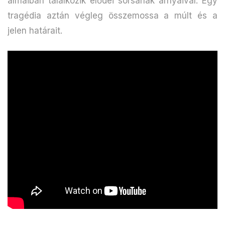
álmaiban találkozik elődei sorsának árnyaival. Egy
tragédia aztán végleg összemossa a múlt és a
jelen határait.