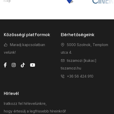
Közösségi platformok
Elérhetőségeink
Maradj kapcsolatban
5000 Szolnok, Templom
velünk!
utca 4.
tiszamozi [kukac]
tiszamozi.hu
+36 56 424 910
Hírlevél
Iratkozz fel hírlevelünkre,
hogy értesülj a legfrissebb híreinkről!