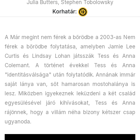
Julia Butters, Stephen Tobolowsky
Korhatár:
A Már megint nem férek a bőrödbe a 2003-as Nem
férek a bőrödbe folytatása, amelyben Jamie Lee
Curtis és Lindsay Lohan játsszák Tess és Anna
Colemant. A történet évekkel Tess és Anna
"identitásválsága" után folytatódik. Annának immár
saját lánya van, sőt hamarosan mostohalánya is
lesz. Miközben igyekeznek leküzdeni a két család
egyesülésével járó kihívásokat, Tess és Anna
rájönnek, hogy a villám néha bizony kétszer csap
ugyanoda.