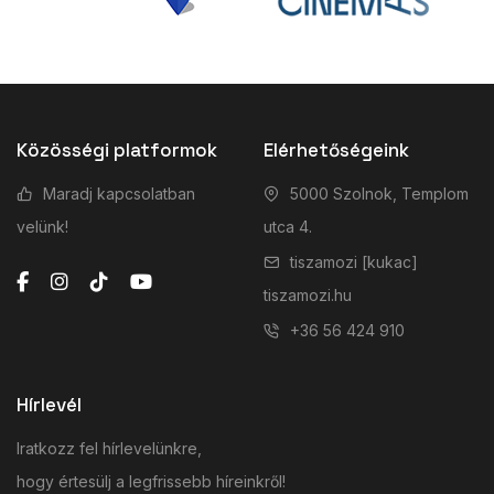
Közösségi platformok
Elérhetőségeink
Maradj kapcsolatban
5000 Szolnok, Templom
velünk!
utca 4.
tiszamozi [kukac]
tiszamozi.hu
+36 56 424 910
Hírlevél
Iratkozz fel hírlevelünkre,
hogy értesülj a legfrissebb híreinkről!