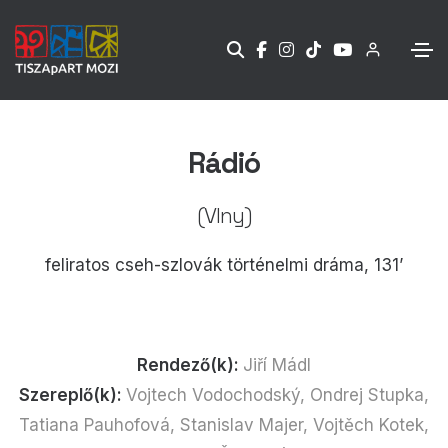
Rádió
(Vlny)
feliratos cseh-szlovák történelmi dráma, 131’
Rendező(k):
Jiří Mádl
Szereplő(k):
Vojtech Vodochodský, Ondrej Stupka,
Tatiana Pauhofová, Stanislav Majer, Vojtěch Kotek,