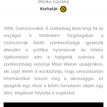
Marika Šoposká
Korhatár:
1968, Csehszlovákia. A szabadság illata lengi be az
országot. A történelem forgatagában a
Csehszlovák Rádió szerkesztősége igyekszik
ellenállni a politikai nyomásnak és hiteles
tájékoztatást adni a hallgatók számára. A
szerkesztőség vezetője Milan Weiner újságíróikon,
aki saját életét is kockáztatja, hogy cenzúrázatlan
információkat osszon meg a lakossággal. Az
újságírók egy része a kitörő forradalom idején úgy
dönt, illegálisan folytatja a sugárzást.