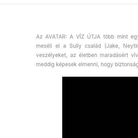
Az AVATAR: A VÍZ ÚTJA több mint egy
meséli el a Sully család (Jake, Neytir
veszélyeket, az életben maradásért vív
meddig képesek elmenni, hogy biztonsá