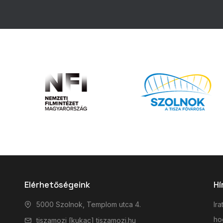
Elérhetőségeink
Hí
5000 Szolnok, Templom utca 4.
Ira
hog
tiszamozi [kukac] tiszamozi.hu