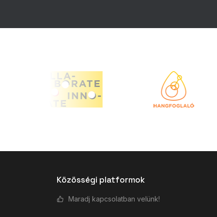
Közösségi platformok
Maradj kapcsolatban velünk!