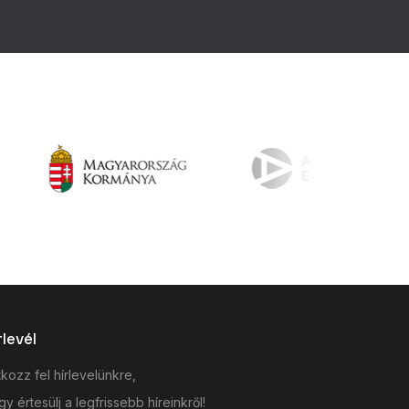
rlevél
tkozz fel hírlevelünkre,
y értesülj a legfrissebb híreinkről!