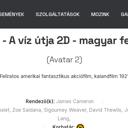
SEMÉNYEK
SZOLGÁLTATÁSOK
MOZINK
GA
- A víz útja 2D - magyar fe
(Avatar 2)
Feliratos amerikai fantasztikus akciófilm, kalandfilm 192
Rendező(k):
James Cameron
slet, Zoe Saldana, Sigourney Weaver, David Thewlis, 
Lang,
Korhatár: