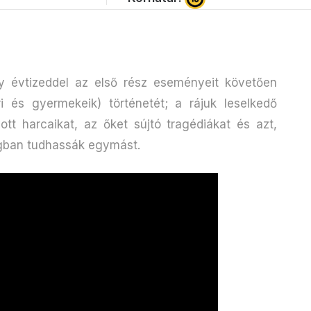
 évtizeddel az első rész eseményeit követően
i és gyermekeik) történetét; a rájuk leselkedő
ott harcaikat, az őket sújtó tragédiákat és azt,
gban tudhassák egymást.