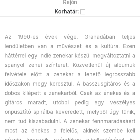
Rejón
Korhatár:
Az 1990-es évek vége. Granadában teljes
lendületben van a művészet és a kultúra. Ezen
háttérrel egy indie zenekar készül megváltoztatni a
spanyol zenei színteret. Közvetlenül új albumuk
felvétele előtt a zenekar a lehető legrosszabb
időszakon megy keresztül. A basszusgitáros és a
dobos kilépett a zenekarból. Csak az énekes és a
gitáros maradt, utóbbi pedig egy veszélyes
önpusztító spirálba keveredett, melyből úgy tűnik,
nem tud kiszabadulni. A zenekar fennmaradásáért
most az énekes a felelős, akinek szembe kell
néznie lemezeik szándékos elhallgatásával is,