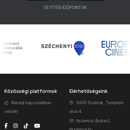
VETÍTÉSI IDŐPONTOK
Közösségi platformok
Elérhetőségeink
Maradj kapcsolatban
5000 Szolnok, Templom
velünk!
utca 4.
tiszamozi [kukac]
tiszamozi.hu