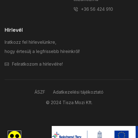
+36 56 424 910
Hírlevél
Iratkozz fel hírlevelünkre,
hogy értesülj a legfrissebb híreinkről!
Feliratkozom a hírlevélre!
ÁSZF
Adatkezelési tájékoztató
© 2024 Tisza Mozi Kft.