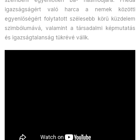
igazságságért való harca a nemek közötti
egyenlőségért folytatott szélesebb körű küzdelem
szimbólumává, valamint a társadalmi képmutatás
és igazságtalanság tükrévé válik.