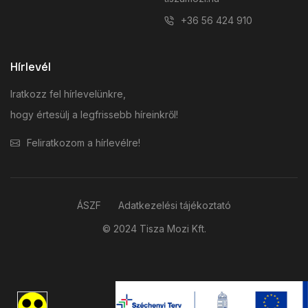
+36 56 424 910
Hírlevél
Iratkozz fel hírlevelünkre,
hogy értesülj a legfrissebb híreinkről!
Feliratkozom a hírlevélre!
ÁSZF
Adatkezelési tájékoztató
© 2024 Tisza Mozi Kft.