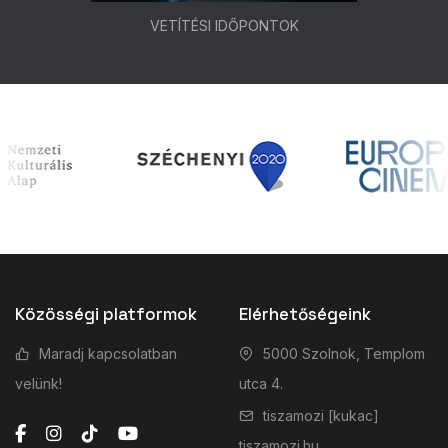
VETÍTÉSI IDŐPONTOK
Közösségi platformok
Elérhetőségeink
Maradj kapcsolatban
5000 Szolnok, Templom
velünk!
utca 4.
tiszamozi [kukac]
tiszamozi.hu