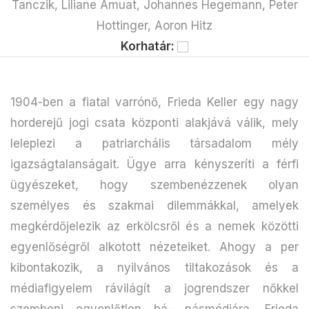
Tanczik, Liliane Amuat, Johannes Hegemann, Peter
Hottinger, Aoron Hitz
Korhatár:
1904-ben a fiatal varrónő, Frieda Keller egy nagy
horderejű jogi csata központi alakjává válik, mely
leleplezi a patriarchális társadalom mély
igazságtalanságait. Ügye arra kényszeríti a férfi
ügyészeket, hogy szembenézzenek olyan
személyes és szakmai dilemmákkal, amelyek
megkérdőjelezik az erkölcsről és a nemek közötti
egyenlőségről alkotott nézeteiket. Ahogy a per
kibontakozik, a nyilvános tiltakozások és a
médiafigyelem rávilágít a jogrendszer nőkkel
szembeni egyenlőtlen bá- násmódjára. Frieda