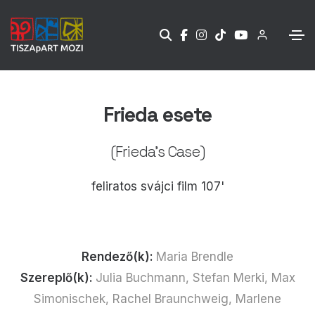
Frieda esete
(Frieda’s Case)
feliratos svájci film 107'
Rendező(k):
Maria Brendle
Szereplő(k):
Julia Buchmann, Stefan Merki, Max
Simonischek, Rachel Braunchweig, Marlene