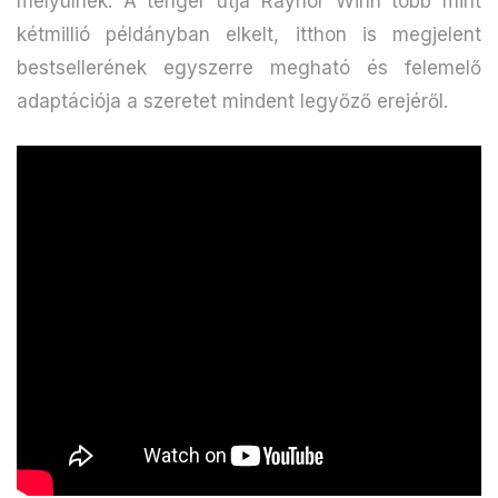
mélyülnek. A tenger útja Raynor Winn több mint
kétmillió példányban elkelt, itthon is megjelent
bestsellerének egyszerre megható és felemelő
adaptációja a szeretet mindent legyőző erejéről.