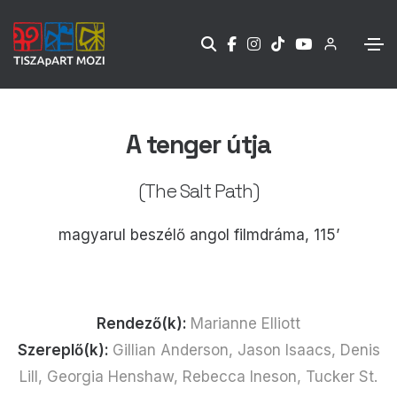
A tenger útja
(The Salt Path)
magyarul beszélő angol filmdráma, 115’
Rendező(k):
Marianne Elliott
Szereplő(k):
Gillian Anderson, Jason Isaacs, Denis
Lill, Georgia Henshaw, Rebecca Ineson, Tucker St.