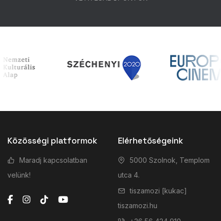
Közösségi platformok
Elérhetőségeink
Maradj kapcsolatban
5000 Szolnok, Templom
velünk!
utca 4.
tiszamozi [kukac]
tiszamozi.hu