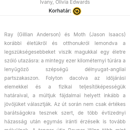
Ivany, Olivia Edwards
Korhatár:
Ray (Gillian Anderson) és Moth (Jason Isaacs)
korábbi életükről és otthonukról lemondva a
legszükségesebbeket viszik magukkal egy életre
szóló utazásra: a mintegy ezer kilométernyi túrára a
lenyűgöző szépségű délnyugat-angliai
partszakaszon. Folyton dacolva az időjárási
elemekkel és a fizikai teljesítőképességük
határaival, a múltjuk fájdalmai helyett inkább a
jövőjüket választják. Az út során nem csak értékes
barátságokra tesznek szert, de több évtizednyi
házasság után egymás iránti érzéseik is tovább