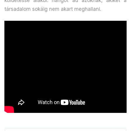
küldetéssé alakul: hangot ad azoknak, akiket a
társadalom sokáig nem akart meghallani.