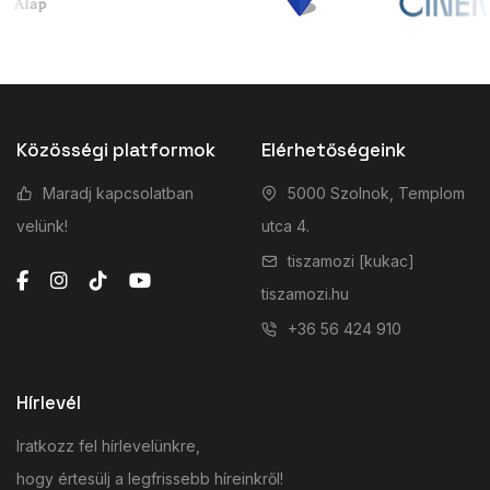
Közösségi platformok
Elérhetőségeink
Maradj kapcsolatban
5000 Szolnok, Templom
velünk!
utca 4.
tiszamozi [kukac]
tiszamozi.hu
+36 56 424 910
Hírlevél
Iratkozz fel hírlevelünkre,
hogy értesülj a legfrissebb híreinkről!