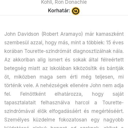
Kohli, Ron Donachie
Korhatár:
John Davidson (Robert Aramayo) már kamaszként
szembesül azzal, hogy más, mint a többiek: 15 éves
korában Tourette-szindrómát diagnosztizálnak nála.
Az akkoriban alig ismert és sokak által félreértett
betegség miatt az iskolában kiközösítik és bántják
őt, miközben maga sem érti még teljesen, mi
történik vele. A nehézségek ellenére John nem adja
fel. Felnőttként elhatározza, hogy saját
tapasztalatait felhasználva harcol a Tourette-
szindrómával élők elfogadásáért és megértéséért.
Személyes küzdelme fokozatosan egy nagyobb