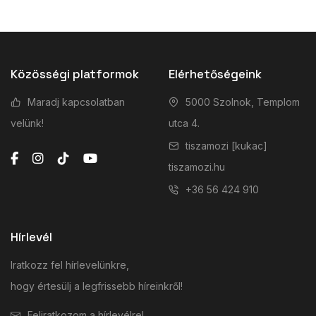
Közösségi platformok
Elérhetőségeink
Maradj kapcsolatban
5000 Szolnok, Templom
velünk!
utca 4.
tiszamozi [kukac]
tiszamozi.hu
+36 56 424 910
Hírlevél
Iratkozz fel hírlevelünkre,
hogy értesülj a legfrissebb híreinkről!
Feliratkozom a hírlevélre!