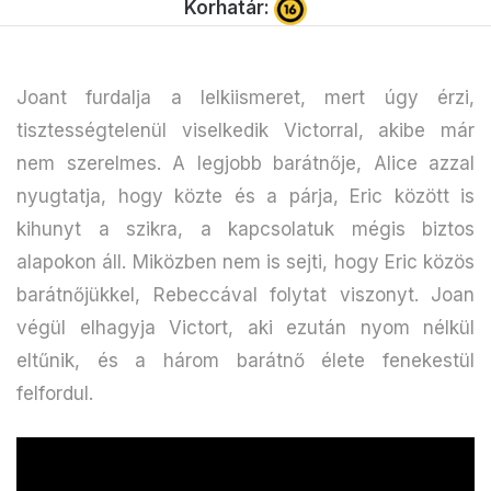
Korhatár:
Joant furdalja a lelkiismeret, mert úgy érzi,
tisztességtelenül viselkedik Victorral, akibe már
nem szerelmes. A legjobb barátnője, Alice azzal
nyugtatja, hogy közte és a párja, Eric között is
kihunyt a szikra, a kapcsolatuk mégis biztos
alapokon áll. Miközben nem is sejti, hogy Eric közös
barátnőjükkel, Rebeccával folytat viszonyt. Joan
végül elhagyja Victort, aki ezután nyom nélkül
eltűnik, és a három barátnő élete fenekestül
felfordul.