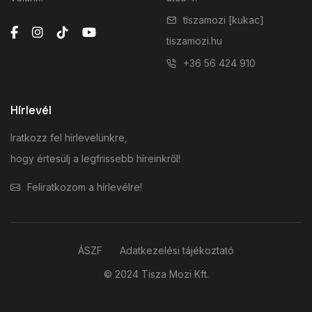
tiszamozi [kukac]
tiszamozi.hu
+36 56 424 910
Hírlevél
Iratkozz fel hírlevelünkre,
hogy értesülj a legfrissebb híreinkről!
Feliratkozom a hírlevélre!
ÁSZF
Adatkezelési tájékoztató
© 2024 Tisza Mozi Kft.