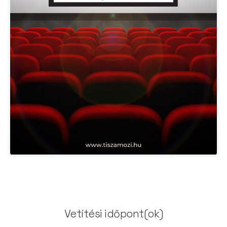
Vetítési időpont(ok)