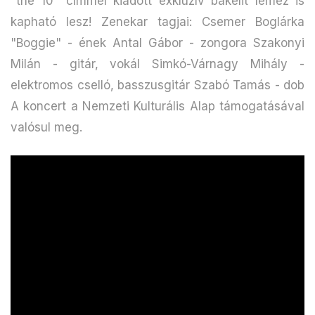
"the 10" címmel kiadott exkluzív bakelit lemez is
kapható lesz! Zenekar tagjai: Csemer Boglárka
"Boggie" - ének Antal Gábor - zongora Szakonyi
Milán - gitár, vokál Simkó-Várnagy Mihály -
elektromos cselló, basszusgitár Szabó Tamás - dob
A koncert a Nemzeti Kulturális Alap támogatásával
valósul meg.