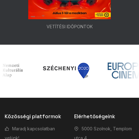
VETÍTÉSI IDŐPONTOK
Közösségi platformok
Elérhetőségeink
Maradj kapcsolatban
5000 Szolnok, Templom
velünk!
utca 4.