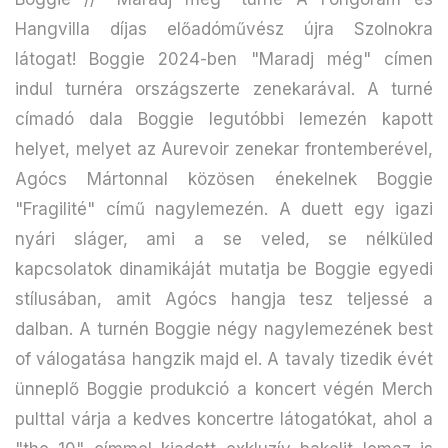
Hangvilla díjas előadóművész újra Szolnokra
látogat! Boggie 2024-ben "Maradj még" címen
indul turnéra országszerte zenekarával. A turné
címadó dala Boggie legutóbbi lemezén kapott
helyet, melyet az Aurevoir zenekar frontemberével,
Agócs Mártonnal közösen énekelnek Boggie
"Fragilité" című nagylemezén. A duett egy igazi
nyári sláger, ami a se veled, se nélküled
kapcsolatok dinamikáját mutatja be Boggie egyedi
stílusában, amit Agócs hangja tesz teljessé a
dalban. A turnén Boggie négy nagylemezének best
of válogatása hangzik majd el. A tavaly tizedik évét
ünneplő Boggie produkció a koncert végén Merch
pulttal várja a kedves koncertre látogatókat, ahol a