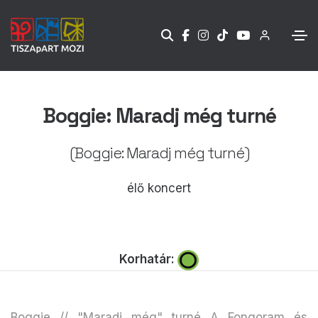
Boggie: Maradj még turné
(Boggie: Maradj még turné)
élő koncert
Korhatár:
Boggie // "Maradj még" turné A Fongoram és