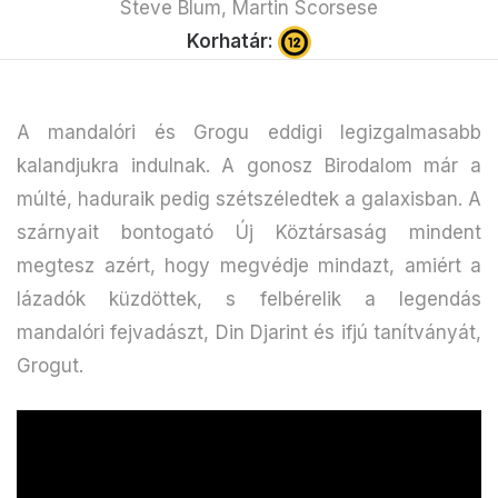
Steve Blum, Martin Scorsese
Korhatár:
A mandalóri és Grogu eddigi legizgalmasabb
kalandjukra indulnak. A gonosz Birodalom már a
múlté, haduraik pedig szétszéledtek a galaxisban. A
szárnyait bontogató Új Köztársaság mindent
megtesz azért, hogy megvédje mindazt, amiért a
lázadók küzdöttek, s felbérelik a legendás
mandalóri fejvadászt, Din Djarint és ifjú tanítványát,
Grogut.