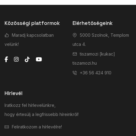
Közösségi platformok
Elérhetőségeink
Maradj kapcsolatban
5000 Szolnok, Templom
velünk!
utca 4.
tiszamozi [kukac]
tiszamozi.hu
+36 56 424 910
Hírlevél
Iratkozz fel hírlevelünkre,
hogy értesülj a legfrissebb híreinkről!
Feliratkozom a hírlevélre!