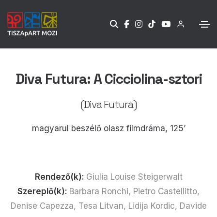
Diva Futura: A Cicciolina-sztori
(Diva Futura)
magyarul beszélő olasz filmdráma, 125’
Rendező(k):
Giulia Louise Steigerwalt
Szereplő(k):
Barbara Ronchi, Pietro Castellitto,
Denise Capezza, Tesa Litvan, Lidija Kordic, Davide