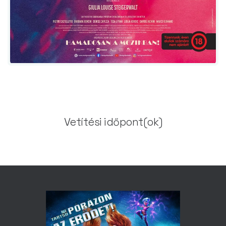
Vetítési időpont(ok)