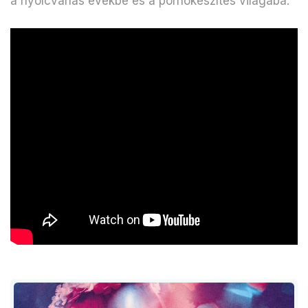
a nyolcvanas évekbe és a pornókészítés világába.