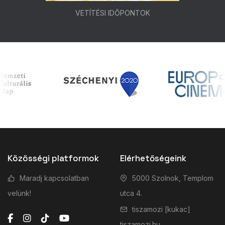
VETÍTÉSI IDŐPONTOK
Közösségi platformok
Elérhetőségeink
Maradj kapcsolatban
5000 Szolnok, Templom
velünk!
utca 4.
tiszamozi [kukac]
tiszamozi.hu