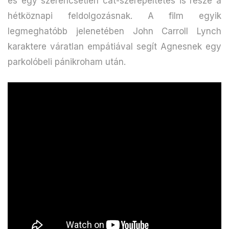
és egy szerencsétlen cat-szerepeltetés is része a
hétköznapi feldolgozásnak. A film egyik
legmeghatóbb jelenetében John Carroll Lynch
karaktere váratlan empátiával segít Agnesnek egy
parkolóbeli pánikroham után.