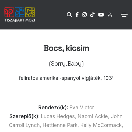
Bocs, kicsim
(Sorry, Baby)
feliratos amerikai-spanyol vígjáték, 103’
Rendező(k):
Eva Victor
Szereplő(k):
Lucas Hedges, Naomi Ackie, John
Carroll Lynch, Hettienne Park, Kelly McCormack,