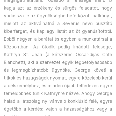
megingathatatlanul odaadó a felesége iránt. Ő
kapja azt az érzékeny és sürgős feladatot, hogy
vadássza le az ügynökségbe beférkőzött patkányt,
mielőtt az aktiválhatná a Severus nevű pusztító
kiberférget, és kap egy listát az öt gyanúsítottról.
Ebből négyen a barátai és egyben a munkatársai a
Központban. Az ötödik pedig imádott felesége,
Kathryn St. Jean (a kétszeres Oscar-díjas Cate
Blanchett), aki a szervezet egyik legbefolyásosabb
és legmegbízhatóbb ügynöke. George követi a
titkok és hazugságok nyomát, egyre közelebb kerül
a célszemélyhez, és minden újabb felfedezés egyre
terhelőbbnek tűnik Kathrynre nézve. Ahogy George
halad a látszólag nyilvánvaló konklúzió felé, egyre
égetőbb a kérdés: vajon a házasságához vagy a