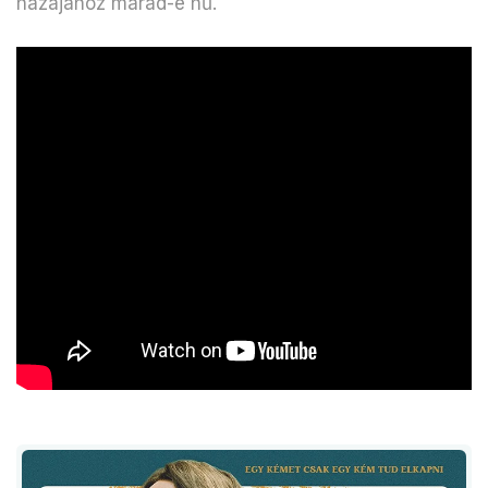
hazájához marad-e hű.