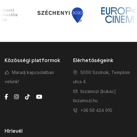
Közösségi platformok
Elérhetőségeink
Maradj kapcsolatban
5000 Szolnok, Templom
velünk!
utca 4.
tiszamozi [kukac]
tiszamozi.hu
+36 56 424 910
Hírlevél