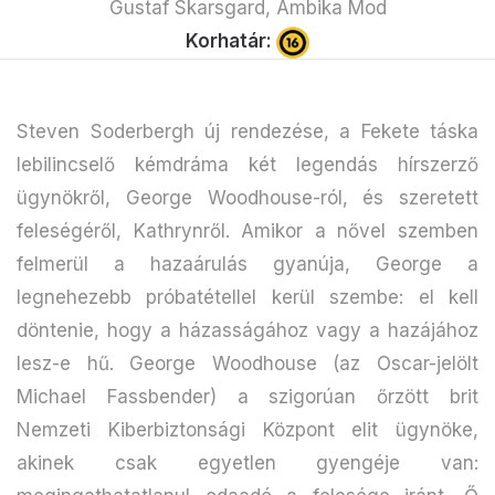
Gustaf Skarsgard, Ambika Mod
Korhatár:
Steven Soderbergh új rendezése, a Fekete táska
lebilincselő kémdráma két legendás hírszerző
ügynökről, George Woodhouse-ról, és szeretett
feleségéről, Kathrynről. Amikor a nővel szemben
felmerül a hazaárulás gyanúja, George a
legnehezebb próbatétellel kerül szembe: el kell
döntenie, hogy a házasságához vagy a hazájához
lesz-e hű. George Woodhouse (az Oscar-jelölt
Michael Fassbender) a szigorúan őrzött brit
Nemzeti Kiberbiztonsági Központ elit ügynöke,
akinek csak egyetlen gyengéje van: