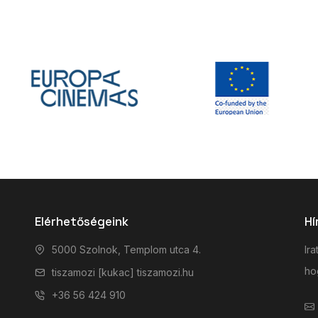
Elérhetőségeink
Hí
5000 Szolnok, Templom utca 4.
Ira
hog
tiszamozi [kukac] tiszamozi.hu
+36 56 424 910