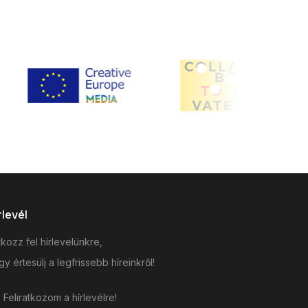
rlevél
tkozz fel hírlevelünkre,
y értesülj a legfrissebb híreinkről!
Feliratkozom a hírlevélre!