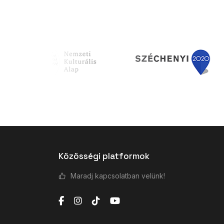
Közösségi platformok
Maradj kapcsolatban velünk!