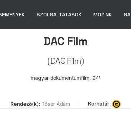
SEMÉNYEK
SZOLGÁLTATÁSOK
MOZINK
GA
DAC Film
(DAC Film)
magyar dokumentumfilm, 94'
Korhatár:
Rendező(k):
Tősér Ádám