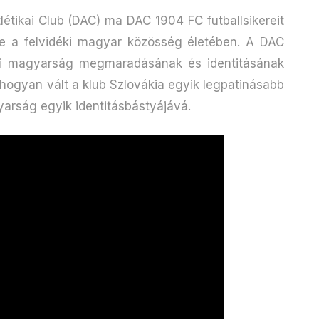
étikai Club (DAC) ma DAC 1904 FC futballsikereit
e a felvidéki magyar közösség életében. A DAC
déki magyarság megmaradásának és identitásának
 hogyan vált a klub Szlovákia egyik legpatinásabb
arság egyik identitásbástyájává.