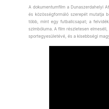
A dokumentumfilm a Dunaszerdahelyi Atl
és közösségformáló szerepét mutatja b
több, mint egy futballcsapat; a felvi
szimbóluma. A film részletesen elmeséli,
sportegyesületévé, és a kisebbségi magy