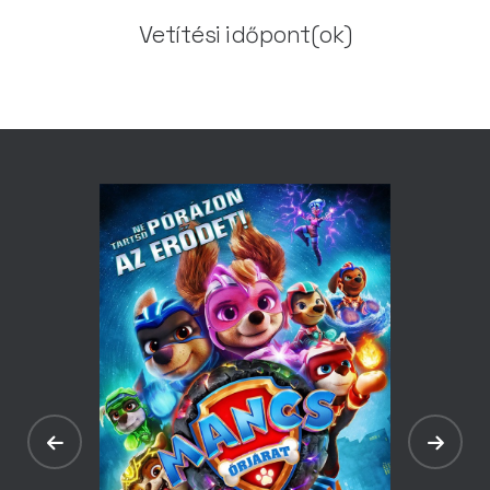
Vetítési időpont(ok)