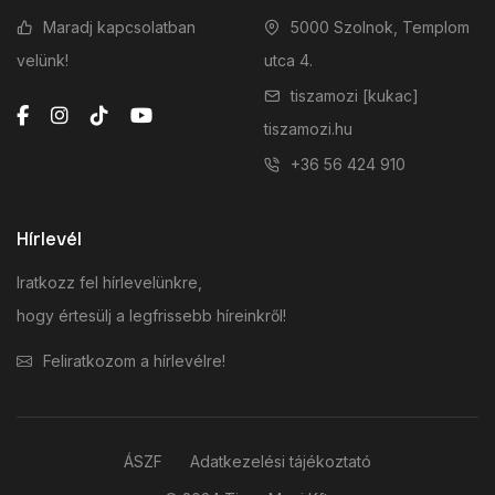
Maradj kapcsolatban
5000 Szolnok, Templom
velünk!
utca 4.
tiszamozi [kukac]
tiszamozi.hu
+36 56 424 910
Hírlevél
Iratkozz fel hírlevelünkre,
hogy értesülj a legfrissebb híreinkről!
Feliratkozom a hírlevélre!
ÁSZF
Adatkezelési tájékoztató