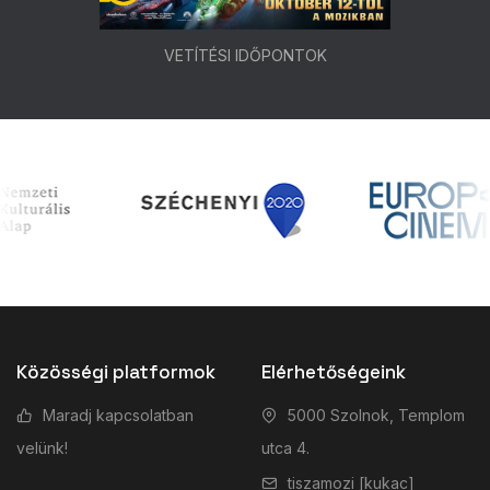
VETÍTÉSI IDŐPONTOK
Közösségi platformok
Elérhetőségeink
Maradj kapcsolatban
5000 Szolnok, Templom
velünk!
utca 4.
tiszamozi [kukac]