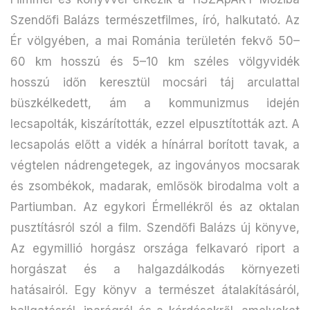
Szendőfi Balázs természetfilmes, író, halkutató. Az
Ér völgyében, a mai Románia területén fekvő 50–
60 km hosszú és 5–10 km széles völgyvidék
hosszú időn keresztül mocsári táj arculattal
büszkélkedett, ám a kommunizmus idején
lecsapolták, kiszárították, ezzel elpusztították azt. A
lecsapolás előtt a vidék a hínárral borított tavak, a
végtelen nádrengetegek, az ingoványos mocsarak
és zsombékok, madarak, emlősök birodalma volt a
Partiumban. Az egykori Érmellékről és az oktalan
pusztításról szól a film. Szendőfi Balázs új könyve,
Az egymillió horgász országa felkavaró riport a
horgászat és a halgazdálkodás környezeti
hatásairól. Egy könyv a természet átalakításáról,