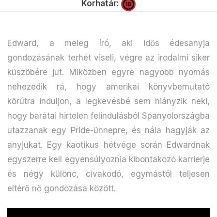
Korhatár:
Edward, a meleg író, aki idős édesanyja
gondozásának terhét viseli, végre az irodalmi siker
küszöbére jut. Miközben egyre nagyobb nyomás
nehezedik rá, hogy amerikai könyvbemutató
körútra induljon, a legkevésbé sem hiányzik neki,
hogy barátai hirtelen felindulásból Spanyolországba
utazzanak egy Pride-ünnepre, és nála hagyják az
anyjukat. Egy kaotikus hétvége során Edwardnak
egyszerre kell egyensúlyoznia kibontakozó karrierje
és négy különc, civakodó, egymástól teljesen
eltérő nő gondozása között.