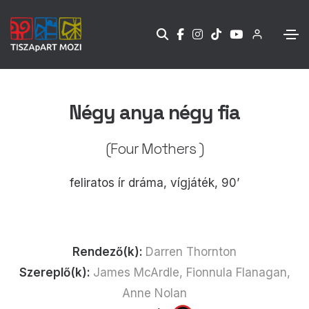
Négy anya négy fia
(Four Mothers )
feliratos ír dráma, vígjáték, 90’
Rendező(k):
Darren Thornton
Szereplő(k):
James McArdle, Fionnula Flanagan,
Anne Nolan