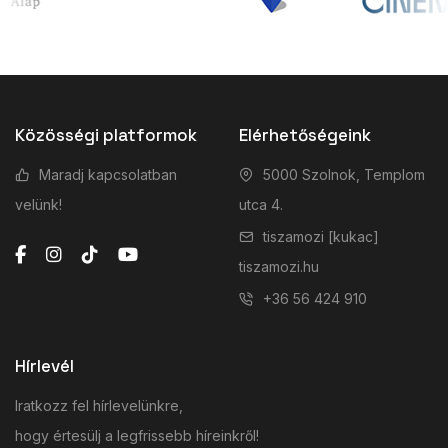
Közösségi platformok
Elérhetőségeink
Maradj kapcsolatban
5000 Szolnok, Templom
velünk!
utca 4.
tiszamozi [kukac]
tiszamozi.hu
+36 56 424 910
Hírlevél
Iratkozz fel hírlevelünkre,
hogy értesülj a legfrissebb híreinkről!