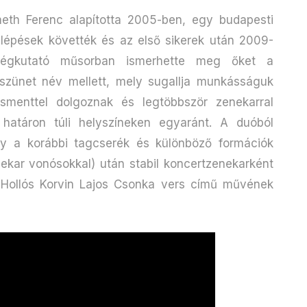
th Ferenc alapította 2005-ben, egy budapesti
ellépések követték és az első sikerek után 2009-
tségkutató műsorban ismerhette meg őket a
szünet név mellett, mely sugallja munkásságuk
zsmenttel dolgoznak és legtöbbször zenekarral
határon túli helyszíneken egyaránt. A duóból
ly a korábbi tagcserék és különböző formációk
ekar vonósokkal) után stabil koncertzenekarként
 Hollós Korvin Lajos Csonka vers című művének