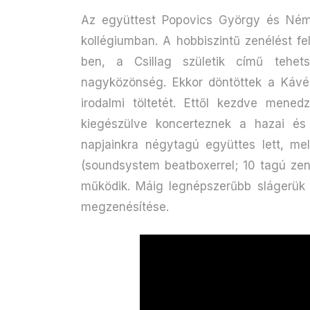
Az együttest Popovics György és Néme
kollégiumban. A hobbiszintű zenélést f
ben, a Csillag születik című tehe
nagyközönség. Ekkor döntöttek a Kávé
irodalmi töltetét. Ettől kezdve mened
kiegészülve koncerteznek a hazai és 
napjainkra négytagú együttes lett, me
(soundsystem beatboxerrel; 10 tagú zen
működik. Máig legnépszerűbb slágerük
megzenésítése.