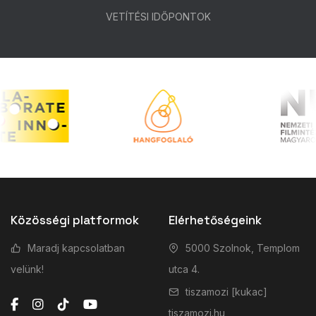
VETÍTÉSI IDŐPONTOK
Közösségi platformok
Elérhetőségeink
Maradj kapcsolatban
5000 Szolnok, Templom
velünk!
utca 4.
tiszamozi [kukac]
tiszamozi.hu