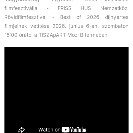
filmfesztiválja - FRISS HÚS Nemzetközi
Rövidfilmfesztivál - Best of 2026 díjnyertes
filmjeinek vetítése 2026. június 6-án, szombaton
18:00 órától a TISZApART Mozi B termében.