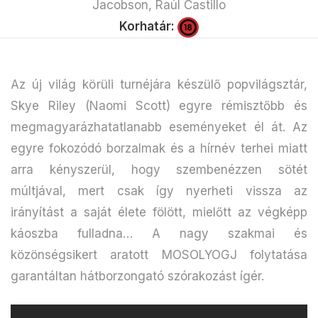
Jacobson, Raúl Castillo
Korhatár:
Az új világ körüli turnéjára készülő popvilágsztár,
Skye Riley (Naomi Scott) egyre rémisztőbb és
megmagyarázhatatlanabb eseményeket él át. Az
egyre fokozódó borzalmak és a hírnév terhei miatt
arra kényszerül, hogy szembenézzen sötét
múltjával, mert csak így nyerheti vissza az
irányítást a saját élete fölött, mielőtt az végképp
káoszba fulladna… A nagy szakmai és
közönségsikert aratott MOSOLYOGJ folytatása
garantáltan hátborzongató szórakozást ígér.