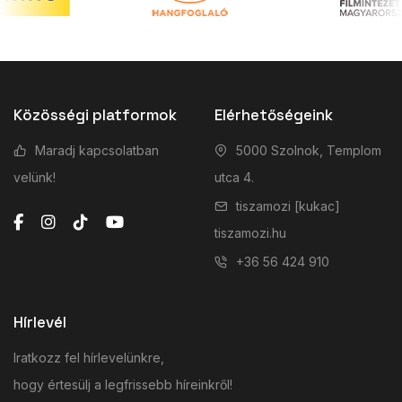
Közösségi platformok
Elérhetőségeink
Maradj kapcsolatban
5000 Szolnok, Templom
velünk!
utca 4.
tiszamozi [kukac]
tiszamozi.hu
+36 56 424 910
Hírlevél
Iratkozz fel hírlevelünkre,
hogy értesülj a legfrissebb híreinkről!