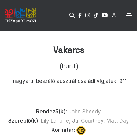
Vakarcs
(Runt)
magyarul beszélő ausztrál családi vígjáték, 91’
Rendező(k):
John Sheedy
Szereplő(k):
Lily LaTorre, Jai Courtney, Matt Day
Korhatár: