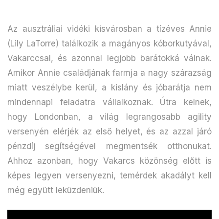
Az ausztráliai vidéki kisvárosban a tízéves Annie
(Lily LaTorre) találkozik a magányos kóborkutyával,
Vakarccsal, és azonnal legjobb barátokká válnak.
Amikor Annie családjának farmja a nagy szárazság
miatt veszélybe kerül, a kislány és jóbarátja nem
mindennapi feladatra vállalkoznak. Útra kelnek,
hogy Londonban, a világ legrangosabb agility
versenyén elérjék az első helyet, és az azzal járó
pénzdíj segítségével megmentsék otthonukat.
Ahhoz azonban, hogy Vakarcs közönség előtt is
képes legyen versenyezni, temérdek akadályt kell
még együtt leküzdeniük.