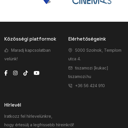
Közösségi platformok
Elérhetőségeink
Maradj kapcsolatban
5000 Szolnok, Templom
velünk!
utca 4.
tiszamozi [kukac]
tiszamozi.hu
+36 56 424 910
Hírlevél
Iratkozz fel hírlevelünkre,
hogy értesülj a legfrissebb híreinkről!