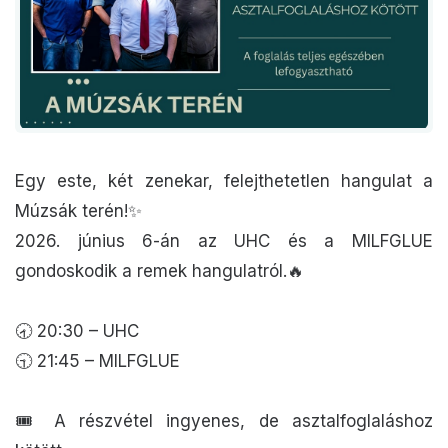
Egy este, két zenekar, felejthetetlen hangulat a
Múzsák terén!✨
2026. június 6-án az UHC és a MILFGLUE
gondoskodik a remek hangulatról.🔥
🕣 20:30 – UHC
🕤 21:45 – MILFGLUE
🎟️ A részvétel ingyenes, de asztalfoglaláshoz