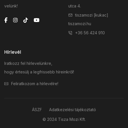
velünk!
utca 4.
tiszamozi [kukac]
tiszamozi.hu
+36 56 424 910
Hírlevél
Iratkozz fel hírlevelünkre,
hogy értesülj a legfrissebb híreinkről!
Feliratkozom a hírlevélre!
ÁSZF
Adatkezelési tájékoztató
© 2024 Tisza Mozi Kft.