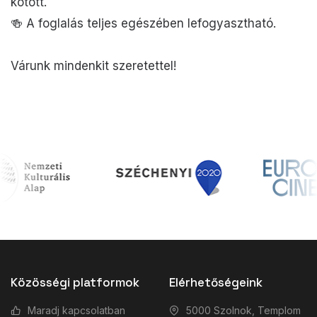
kötött.
🍻 A foglalás teljes egészében lefogyasztható.
Várunk mindenkit szeretettel!
Közösségi platformok
Elérhetőségeink
Maradj kapcsolatban
5000 Szolnok, Templom