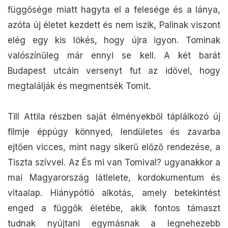
függősége miatt hagyta el a felesége és a lánya,
azóta új életet kezdett és nem iszik, Palinak viszont
elég egy kis lökés, hogy újra igyon. Tominak
valószínűleg már ennyi se kell. A két barát
Budapest utcáin versenyt fut az idővel, hogy
megtalálják és megmentsék Tomit.
Till Attila részben saját élményekből táplálkozó új
filmje éppúgy könnyed, lendületes és zavarba
ejtően vicces, mint nagy sikerű előző rendezése, a
Tiszta szívvel. Az És mi van Tomival? ugyanakkor a
mai Magyarország látlelete, kordokumentum és
vitaalap. Hiánypótló alkotás, amely betekintést
enged a függők életébe, akik fontos támaszt
tudnak nyújtani egymásnak a legnehezebb