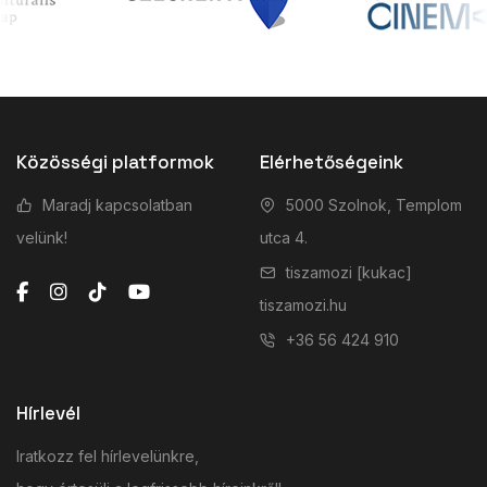
Közösségi platformok
Elérhetőségeink
Maradj kapcsolatban
5000 Szolnok, Templom
velünk!
utca 4.
tiszamozi [kukac]
tiszamozi.hu
+36 56 424 910
Hírlevél
Iratkozz fel hírlevelünkre,