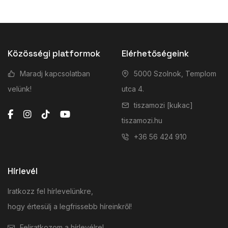
Közösségi platformok
Elérhetőségeink
Maradj kapcsolatban
5000 Szolnok, Templom
velünk!
utca 4.
tiszamozi [kukac]
tiszamozi.hu
+36 56 424 910
Hírlevél
Iratkozz fel hírlevelünkre,
hogy értesülj a legfrissebb híreinkről!
Feliratkozom a hírlevélre!