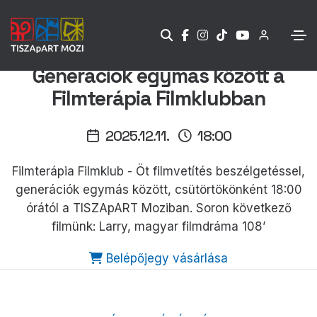
Generációk egymás között a
Filmterápia Filmklubban
2025.12.11.
18:00
Filmterápia Filmklub - Öt filmvetítés beszélgetéssel,
generációk egymás között, csütörtökönként 18:00
órától a TISZApART Moziban. Soron következő
filmünk: Larry, magyar filmdráma 108’
Belépőjegy vásárlása