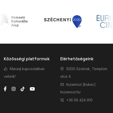
Közösségi platformok
Elérhetőségeink
Maradj kapcsolatban
5000 Szolnok, Templom
velünk!
utca 4.
tiszamozi [kukac]
tiszamozi.hu
+36 56 424 910