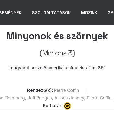
SEMÉNYEK
SZOLGÁLTATÁSOK
MOZINK
GA
Minyonok és szörnyek
(Minions 3)
magyarul beszélő amerikai animációs film, 85’
Rendező(k):
Pierre Coffin
e Eisenberg, Jeff Bridges, Allison Janney, Pierre Coff
Korhatár: