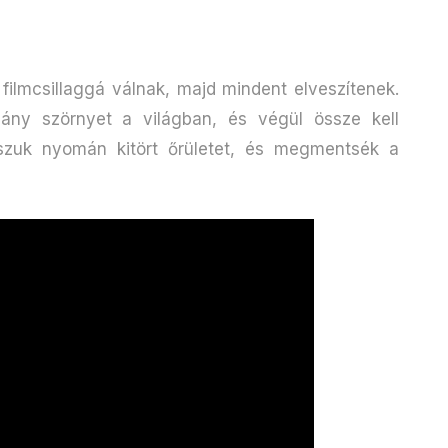
filmcsillaggá válnak, majd mindent elveszítenek.
hány szörnyet a világban, és végül össze kell
oszuk nyomán kitört őrületet, és megmentsék a