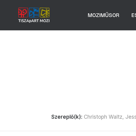
MOZIMŰSOR
E
Szereplő(k):
Christoph Waltz, Jess