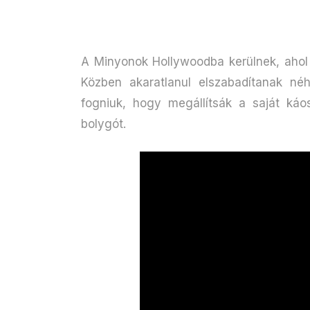
A Minyonok Hollywoodba kerülnek, ahol 
Közben akaratlanul elszabadítanak né
fogniuk, hogy megállítsák a saját ká
bolygót.