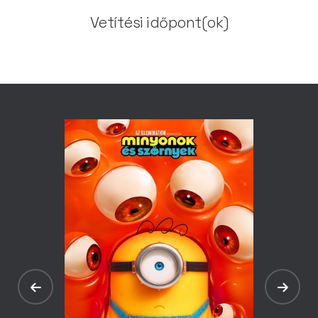
Vetítési időpont(ok)