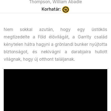
Thompson, William Abadie
Korhatár:
Nem sokkal azután, hogy egy üstökös
megtizedelte a Föld élővilágát, a Garrity család
kénytelen hátra hagyni a grönlandi bunker nyújtotta
biztonságot, és nekivágni a darabjaira hullott
világnak, hogy új otthont találjanak.