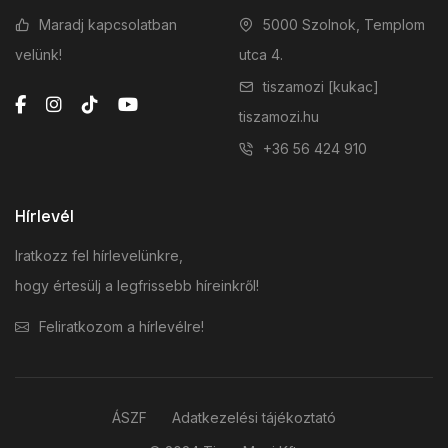
Maradj kapcsolatban
5000 Szolnok, Templom
velünk!
utca 4.
tiszamozi [kukac]
tiszamozi.hu
+36 56 424 910
Hírlevél
Iratkozz fel hírlevelünkre,
hogy értesülj a legfrissebb híreinkről!
Feliratkozom a hírlevélre!
ÁSZF
Adatkezelési tájékoztató