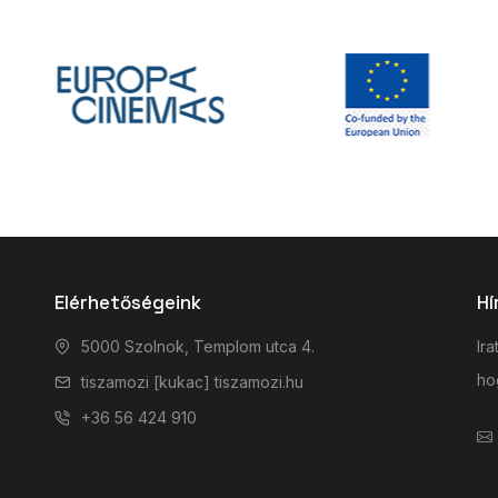
Elérhetőségeink
Hí
5000 Szolnok, Templom utca 4.
Ira
hog
tiszamozi [kukac] tiszamozi.hu
+36 56 424 910