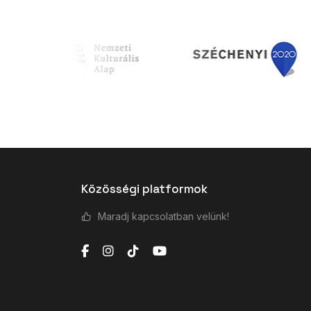
Közösségi platformok
Maradj kapcsolatban velünk!