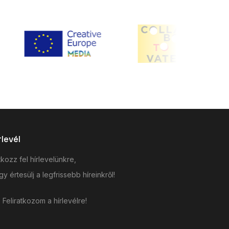
rlevél
tkozz fel hírlevelünkre,
y értesülj a legfrissebb híreinkről!
Feliratkozom a hírlevélre!