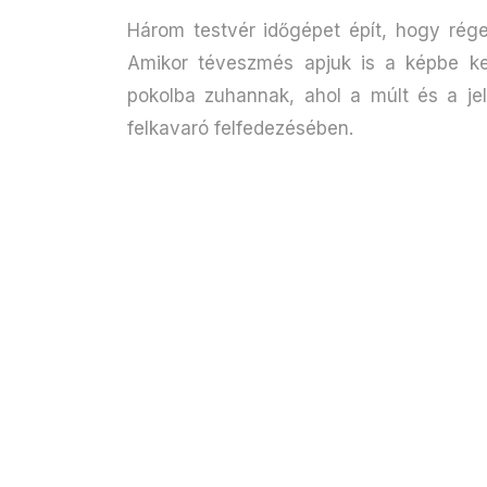
Három testvér időgépet épít, hogy rége
Amikor téveszmés apjuk is a képbe kerü
pokolba zuhannak, ahol a múlt és a j
felkavaró felfedezésében.