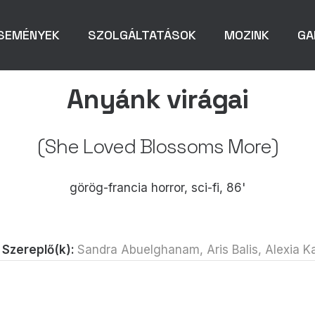
SEMÉNYEK
SZOLGÁLTATÁSOK
MOZINK
GA
Anyánk virágai
(She Loved Blossoms More)
görög-francia horror, sci-fi, 86'
Szereplő(k):
Sandra Abuelghanam, Aris Balis, Alexia Kalt