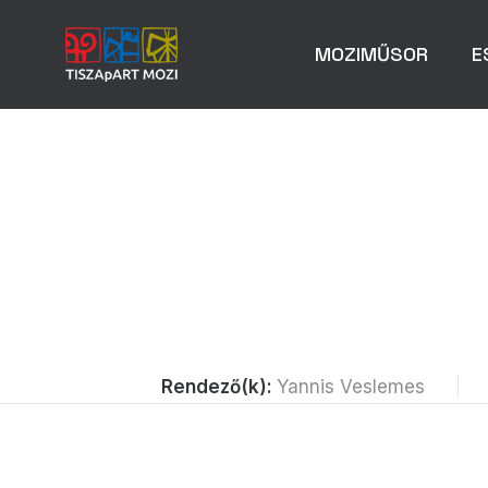
MOZIMŰSOR
E
Rendező(k):
Yannis Veslemes