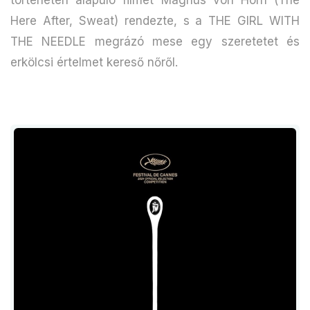
Here After, Sweat) rendezte, s a THE GIRL WITH
THE NEEDLE megrázó mese egy szeretetet és
erkölcsi értelmet kereső nőről.