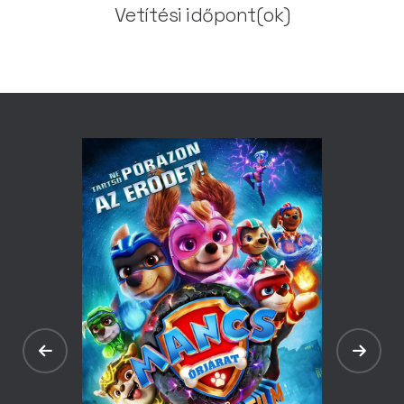
Vetítési időpont(ok)