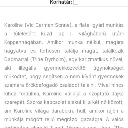
Korhatár:
Karoline (Vic Carmen Sonne), a fiatal gyári munkás
a túlélésért küzd az I. világháború utáni
Koppenhágában. Amikor munka nélkül, magára
hagyatva és terhesen találja magát, találkozik
Dagmarral (Trine Dyrholm), egy karizmatikus nővel,
aki illegális gyermekközvetítő ügynökséget
működtet, hogy segítsen a nem kívánt gyermekek
számára örökbefogadó családot találni. Mivel nincs
kihez fordulnia, Karoline vállalja a szoptató dajka
szerepét. Szoros kapcsolat alakul ki a két nő között,
ám Karoline világa darabokra hull, amikor rájön a
munkája mögött rejlő megrázó igazságra. A valós
történeten alapuló filmet Magnus von Horn (The