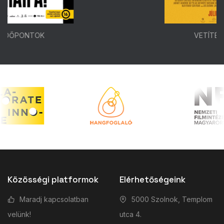
VETÍTÉSI IDŐPONTOK
Közösségi platformok
Elérhetőségeink
Maradj kapcsolatban
5000 Szolnok, Templom
velünk!
utca 4.