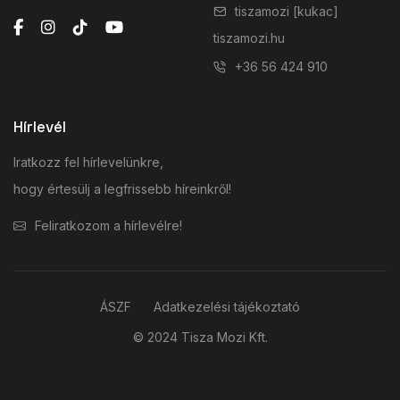
tiszamozi [kukac]
tiszamozi.hu
+36 56 424 910
Hírlevél
Iratkozz fel hírlevelünkre,
hogy értesülj a legfrissebb híreinkről!
Feliratkozom a hírlevélre!
ÁSZF
Adatkezelési tájékoztató
© 2024 Tisza Mozi Kft.