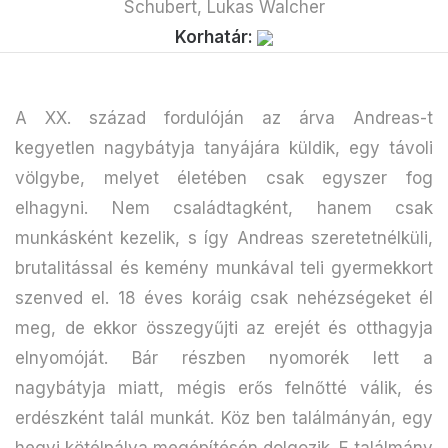
Schubert, Lukas Walcher
Korhatár:
A XX. század fordulóján az árva Andreas-t
kegyetlen nagybátyja tanyájára küldik, egy távoli
völgybe, melyet életében csak egyszer fog
elhagyni. Nem családtagként, hanem csak
munkásként kezelik, s így Andreas szeretetnélküli,
brutalitással és kemény munkával teli gyermekkort
szenved el. 18 éves koráig csak nehézségeket él
meg, de ekkor összegyűjti az erejét és otthagyja
elnyomóját. Bár részben nyomorék lett a
nagybátyja miatt, mégis erős felnőtté válik, és
erdészként talál munkát. Köz ben találmányán, egy
hegyi kötélpálya megépítésén dolgozik. E találmány