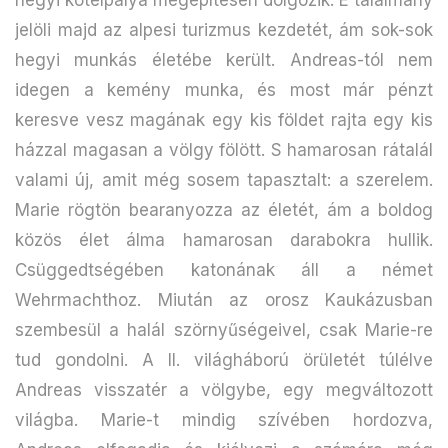
jelöli majd az alpesi turizmus kezdetét, ám sok-sok
hegyi munkás életébe került. Andreas-tól nem
idegen a kemény munka, és most már pénzt
keresve vesz magának egy kis földet rajta egy kis
házzal magasan a völgy fölött. S hamarosan rátalál
valami új, amit még sosem tapasztalt: a szerelem.
Marie rögtön bearanyozza az életét, ám a boldog
közös élet álma hamarosan darabokra hullik.
Csüggedtségében katonának áll a német
Wehrmachthoz. Miután az orosz Kaukázusban
szembesül a halál szörnyűségeivel, csak Marie-re
tud gondolni. A II. világháború örületét túlélve
Andreas visszatér a völgybe, egy megváltozott
világba. Marie-t mindig szívében hordozva,