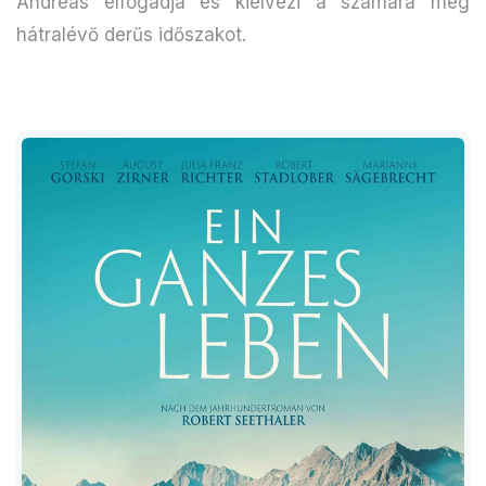
Andreas elfogadja és kiélvezi a számára még
hátralévő derűs időszakot.