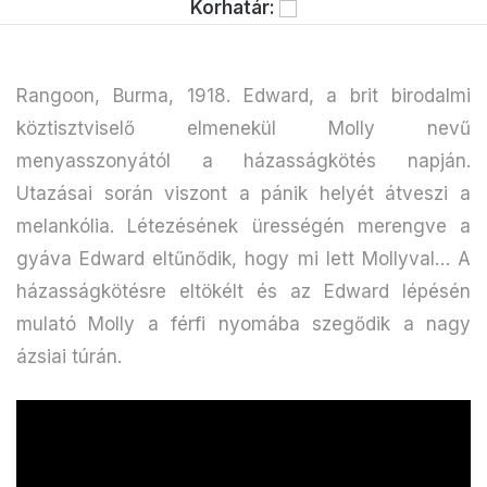
Korhatár:
Rangoon, Burma, 1918. Edward, a brit birodalmi
köztisztviselő elmenekül Molly nevű
menyasszonyától a házasságkötés napján.
Utazásai során viszont a pánik helyét átveszi a
melankólia. Létezésének ürességén merengve a
gyáva Edward eltűnődik, hogy mi lett Mollyval… A
házasságkötésre eltökélt és az Edward lépésén
mulató Molly a férfi nyomába szegődik a nagy
ázsiai túrán.