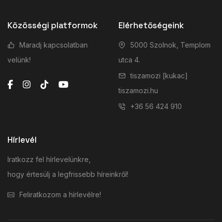
Közösségi platformok
Elérhetőségeink
Maradj kapcsolatban
5000 Szolnok, Templom
velünk!
utca 4.
tiszamozi [kukac]
tiszamozi.hu
+36 56 424 910
Hírlevél
Iratkozz fel hírlevelünkre,
hogy értesülj a legfrissebb híreinkről!
Feliratkozom a hírlevélre!