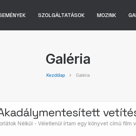
SEMÉNYEK
SZOLGÁLTATÁSOK
MOZINK
GA
Galéria
Kezdőlap
Galéria
Akadálymentesített vetíté
orlátok Nélkül - Véletlenül írtam egy könyvet című film v