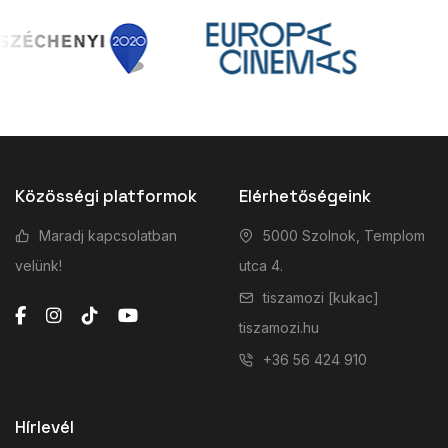
Közösségi platformok
Elérhetőségeink
Maradj kapcsolatban
5000 Szolnok, Templom
velünk!
utca 4.
tiszamozi [kukac]
tiszamozi.hu
+36 56 424 910
Hírlevél