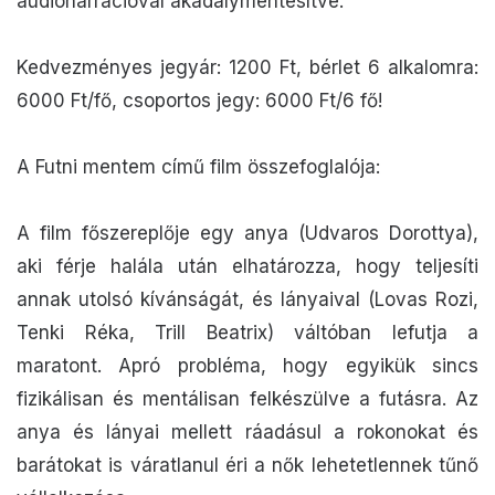
audionarrációval akadálymentesítve.
Kedvezményes jegyár: 1200 Ft, bérlet 6 alkalomra:
6000 Ft/fő, csoportos jegy: 6000 Ft/6 fő!
A Futni mentem című film összefoglalója:
A film főszereplője egy anya (Udvaros Dorottya),
aki férje halála után elhatározza, hogy teljesíti
annak utolsó kívánságát, és lányaival (Lovas Rozi,
Tenki Réka, Trill Beatrix) váltóban lefutja a
maratont. Apró probléma, hogy egyikük sincs
fizikálisan és mentálisan felkészülve a futásra. Az
anya és lányai mellett ráadásul a rokonokat és
barátokat is váratlanul éri a nők lehetetlennek tűnő