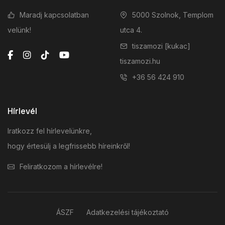
Maradj kapcsolatban
5000 Szolnok, Templom
velünk!
utca 4.
tiszamozi [kukac]
tiszamozi.hu
+36 56 424 910
Hírlevél
Iratkozz fel hírlevelünkre,
hogy értesülj a legfrissebb híreinkről!
Feliratkozom a hírlevélre!
ÁSZF
Adatkezelési tájékoztató