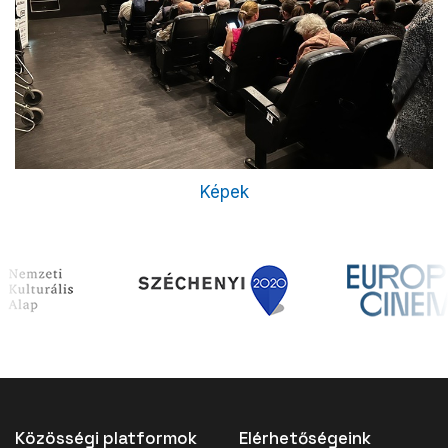
Képek
Közösségi platformok
Elérhetőségeink