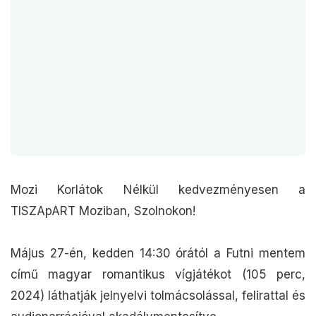
Mozi Korlátok Nélkül kedvezményesen a
TISZApART Moziban, Szolnokon!
Május 27-én, kedden 14:30 órától a Futni mentem
című magyar romantikus vígjátékot (105 perc,
2024) láthatják jelnyelvi tolmácsolással, felirattal és