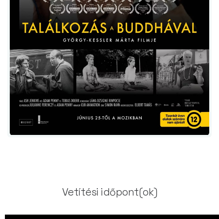
Vetítési időpont(ok)