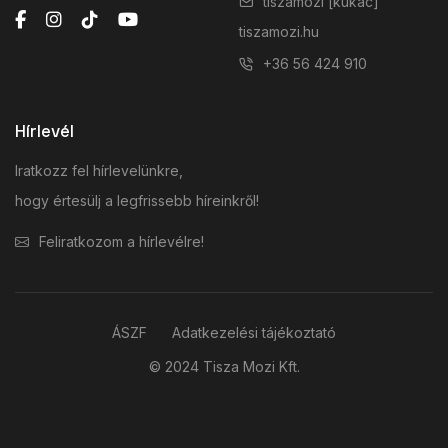
tiszamozi [kukac]
tiszamozi.hu
+36 56 424 910
Hírlevél
Iratkozz fel hírlevelünkre,
hogy értesülj a legfrissebb híreinkről!
Feliratkozom a hírlevélre!
ÁSZF
Adatkezelési tájékoztató
© 2024 Tisza Mozi Kft.