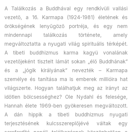
A Találkozás a Buddhával egy rendkívüli vallási
vezető, a 16. Karmapa (1924-1981) életének és
örökségének lenyűgöző portréja, és egy nem
mindennapi találkozás története, amely
megváltoztatta a nyugati világ spirituális térképét.
A tibeti buddhizmus karma kagyü vonalának
vezetőjeként tisztelt lámát sokan „élő Buddhának”
és a „jógik királyának” nevezték – Karmapa
személye és tanítása ma is emberek millióira hat
világszerte. Hogyan találhatjuk meg az irányt az
időtlen bölcsességhez? Ole Nydahl és felesége,
Hannah élete 1969-ben gyökeresen megváltozott.
A dán hippik a tibeti buddhizmus nyugati
terjesztésének kulcsszereplőjévé váltak egy