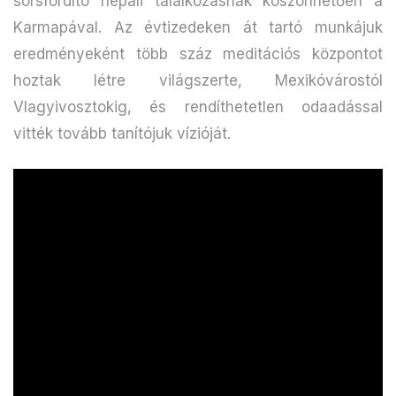
sorsfordító nepáli találkozásnak köszönhetően a
Karmapával. Az évtizedeken át tartó munkájuk
eredményeként több száz meditációs központot
hoztak létre világszerte, Mexikóvárostól
Vlagyivosztokig, és rendíthetetlen odaadással
vitték tovább tanítójuk vízióját.