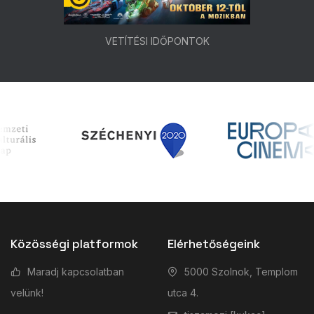
VETÍTÉSI IDŐPONTOK
Közösségi platformok
Elérhetőségeink
Maradj kapcsolatban
5000 Szolnok, Templom
velünk!
utca 4.