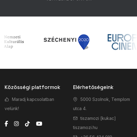
Közösségi platformok
Elérhetőségeink
Maradj kapcsolatban
5000 Szolnok, Templom
velünk!
utca 4.
tiszamozi [kukac]
tiszamozi.hu