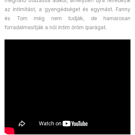
megható utazássá alakul, amelyben újra felfedezik
az intimitást, a gyengédséget és egymást. Fanny
és Tom még nem tudják, de hamarosan
forradalmasítják a női intim öröm iparágat.