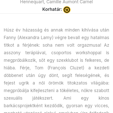
Hennequart, Camille Aumont Carnel
Korhatár:
Húsz év házasság és annak minden kihívása után
Fanny (Alexandra Lamy) végre bevall egy hatalmas
titkot a férjének: soha nem volt orgazmusa! Az
asszony terápiával, csoportos workshoppal is
megpróbálkozik, sőt egy szexklubot is felkeres, de
hiába. Férje, Tom (François Cluzet) a kezdeti
döbbenet után úgy dönt, segít feleségének, és
fejest ugrik a női örömök titokzatos világába:
megpróbálja kifejleszteni a tökéletes, nőkre szabott
szexuális játékszert. Ami egy kínos
barkácsprojektként kezdődik, gyorsan egy vicces,