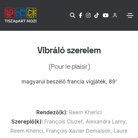
Vibráló szerelem
(Pour le plaisir)
magyarul beszélő francia vígjáték, 89’
Rendező(k):
Reem Kherici
Szereplő(k):
François Cluzet, Alexandra Lamy,
Reem Kherici, François-Xavier Demaison, Laure