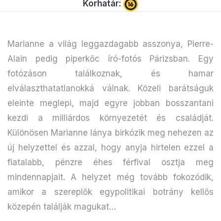
Korhatár:
Marianne a világ leggazdagabb asszonya, Pierre-
Alain pedig piperkőc író-fotós Párizsban. Egy
fotózáson találkoznak, és hamar
elválaszthatatlanokká válnak. Közeli barátságuk
eleinte meglepi, majd egyre jobban bosszantani
kezdi a milliárdos környezetét és családját.
Különösen Marianne lánya birkózik meg nehezen az
új helyzettel és azzal, hogy anyja hirtelen ezzel a
fiatalabb, pénzre éhes férfival osztja meg
mindennapjait. A helyzet még tovább fokozódik,
amikor a szereplők egypolitikai botrány kellős
közepén találják magukat…