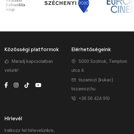
Közösségi platformok
Elérhetőségeink
Maradj kapcsolatban
5000 Szolnok, Templom
velünk!
utca 4.
tiszamozi [kukac]
tiszamozi.hu
+36 56 424 910
Hírlevél
Iratkozz fel hírlevelünkre,