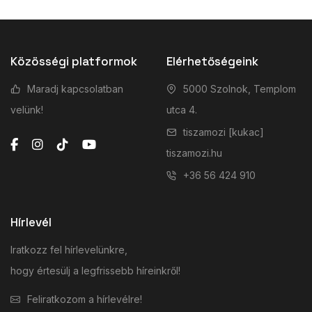
Közösségi platformok
Elérhetőségeink
Maradj kapcsolatban
5000 Szolnok, Templom
velünk!
utca 4.
tiszamozi [kukac]
tiszamozi.hu
+36 56 424 910
Hírlevél
Iratkozz fel hírlevelünkre,
hogy értesülj a legfrissebb híreinkről!
Feliratkozom a hírlevélre!