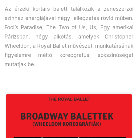
Az érzéki kortárs balett találkozik a zeneszerzői
színház energiájával négy jellegzetes rövid műben.
Fool’s Paradise, The Two of Us, Us, Egy amerikai
Párizsban: négy alkotás, amelyek Christopher
Wheeldon, a Royal Ballet művészeti munkatársának
figyelemre méltó koreográfusi sokszínűségét
mutatják be.