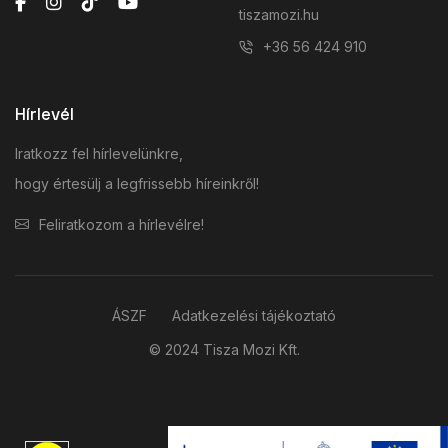
tiszamozi.hu
+36 56 424 910
Hírlevél
Iratkozz fel hírlevelünkre,
hogy értesülj a legfrissebb híreinkről!
Feliratkozom a hírlevélre!
ÁSZF
Adatkezelési tájékoztató
© 2024 Tisza Mozi Kft.