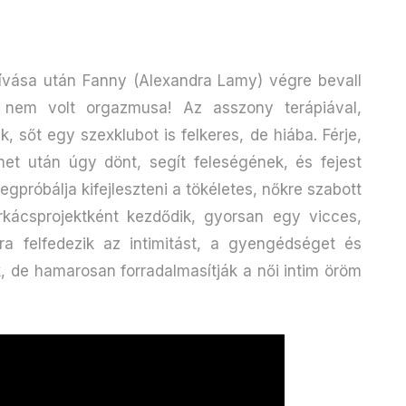
vása után Fanny (Alexandra Lamy) végre bevall
a nem volt orgazmusa! Az asszony terápiával,
 sőt egy szexklubot is felkeres, de hiába. Férje,
et után úgy dönt, segít feleségének, és fejest
egpróbálja kifejleszteni a tökéletes, nőkre szabott
rkácsprojektként kezdődik, gyorsan egy vicces,
a felfedezik az intimitást, a gyengédséget és
de hamarosan forradalmasítják a női intim öröm