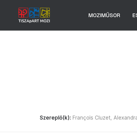
MOZIMŰSOR
E
Szereplő(k):
François Cluzet, Alexand