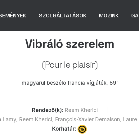
SEMÉNYEK
SZOLGÁLTATÁSOK
MOZINK
GA
Vibráló szerelem
(Pour le plaisir)
magyarul beszélő francia vígjáték, 89’
Rendező(k):
Reem Kherici
ra Lamy, Reem Kherici, François-Xavier Demaison, Laure
Korhatár: