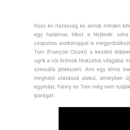
Húsz év házasság és annak minden kihí
egy hatalmas titkot a férjének: soh
csoportos workshoppal is megpróbálkozik,
Tom (François Cluzet) a kezdeti döbben
ugrik a női örömök titokzatos világába: m
szexuális játékszert. Ami egy kínos ba
megható utazássá alakul, amelyben újr
egymást. Fanny és Tom még nem tudják, 
iparágat.