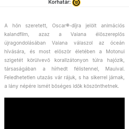
Korhatár:
A hőn szeretett, Oscar®-díjra jelölt animációs
kalandfilm, azaz a Vaiana élőszereplős
újragondolásában Vaiana válaszol az óceán
hívására, és most először életében a Motonui
szigetét körülvevő korallzátonyon túlra hajózik,
társaságában a hírhedt félistennel, Mauival.
Feledhetetlen utazás vár rájuk, s ha sikerrel járnak,
a lány népére ismét bőséges idők köszönthetnek.