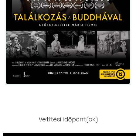
Vetítési időpont(ok)