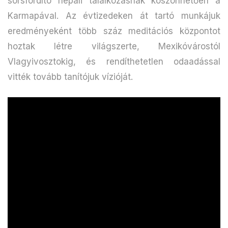
sorsfordító nepáli találkozásnak köszönhetően a
Karmapával. Az évtizedeken át tartó munkájuk
eredményeként több száz meditációs központot
hoztak létre világszerte, Mexikóvárostól
Vlagyivosztokig, és rendíthetetlen odaadással
vitték tovább tanítójuk vízióját.