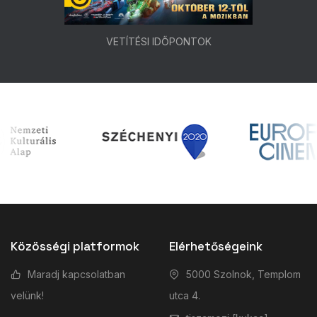
VETÍTÉSI IDŐPONTOK
Közösségi platformok
Elérhetőségeink
Maradj kapcsolatban
5000 Szolnok, Templom
velünk!
utca 4.