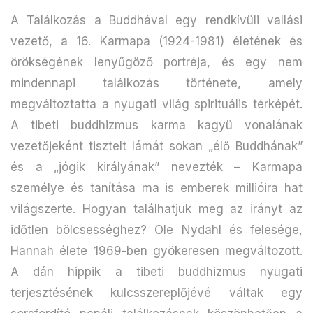
A Találkozás a Buddhával egy rendkívüli vallási
vezető, a 16. Karmapa (1924-1981) életének és
örökségének lenyűgöző portréja, és egy nem
mindennapi találkozás története, amely
megváltoztatta a nyugati világ spirituális térképét.
A tibeti buddhizmus karma kagyü vonalának
vezetőjeként tisztelt lámát sokan „élő Buddhának”
és a „jógik királyának” nevezték – Karmapa
személye és tanítása ma is emberek millióira hat
világszerte. Hogyan találhatjuk meg az irányt az
időtlen bölcsességhez? Ole Nydahl és felesége,
Hannah élete 1969-ben gyökeresen megváltozott.
A dán hippik a tibeti buddhizmus nyugati
terjesztésének kulcsszereplőjévé váltak egy