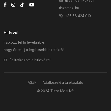
tiszamozi [kukac]
tiszamozi.hu
+36 56 424 910
Hírlevél
Iratkozz fel hírlevelünkre,
hogy értesülj a legfrissebb híreinkről!
Feliratkozom a hírlevélre!
ÁSZF
Adatkezelési tájékoztató
© 2024 Tisza Mozi Kft.