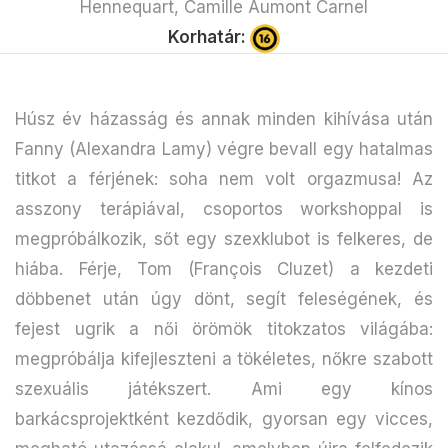
Hennequart, Camille Aumont Carnel
Korhatár:
Húsz év házasság és annak minden kihívása után
Fanny (Alexandra Lamy) végre bevall egy hatalmas
titkot a férjének: soha nem volt orgazmusa! Az
asszony terápiával, csoportos workshoppal is
megpróbálkozik, sőt egy szexklubot is felkeres, de
hiába. Férje, Tom (François Cluzet) a kezdeti
döbbenet után úgy dönt, segít feleségének, és
fejest ugrik a női örömök titokzatos világába:
megpróbálja kifejleszteni a tökéletes, nőkre szabott
szexuális játékszert. Ami egy kínos
barkácsprojektként kezdődik, gyorsan egy vicces,