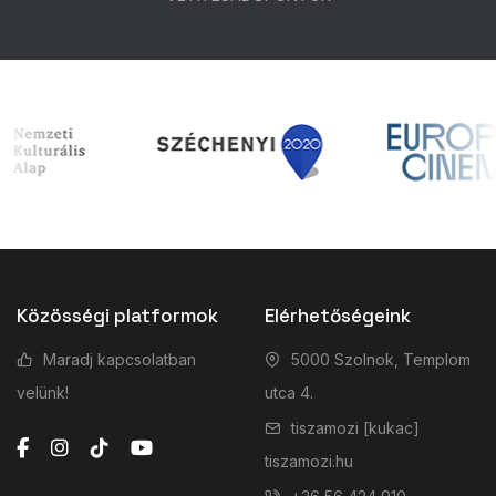
Közösségi platformok
Elérhetőségeink
Maradj kapcsolatban
5000 Szolnok, Templom
velünk!
utca 4.
tiszamozi [kukac]
tiszamozi.hu