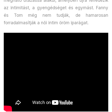
megható utazássá alakul, amelyben újra felfedezik
az intimitást, a gyengédséget és egymást. Fanny
és Tom még nem tudják, de hamarosan
forradalmasítják a női intim öröm iparágat.