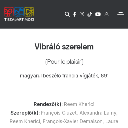
Vibráló szerelem
(Pour le plaisir)
magyarul beszélő francia vígjáték, 89’
Rendező(k):
Reem Kherici
Szereplő(k):
François Cluzet, Alexandra Lamy,
Reem Kherici, François-Xavier Demaison, Laure